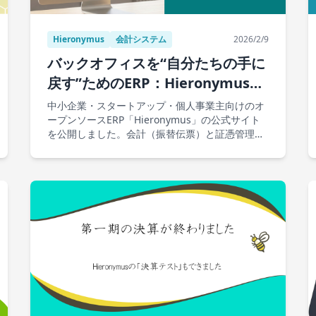
Hieronymus
会計システム
2026/2/9
バックオフィスを“自分たちの手に
戻す”ためのERP：Hieronymus公
式サイトを公開しました🎉
中小企業・スタートアップ・個人事業主向けのオ
ープンソースERP「Hieronymus」の公式サイト
を公開しました。会計（振替伝票）と証憑管理
（新電帳法対応）を統合し、日々の運用をシンプ
ルにします。