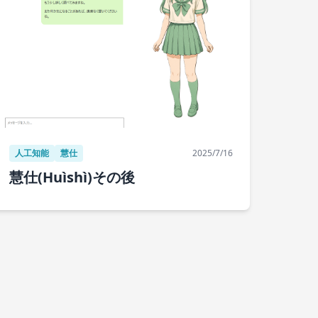
人工知能
慧仕
2025/7/16
慧仕(Huìshì)その後