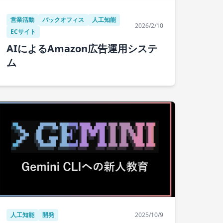
営業活動
バックオフィス
人工知能
2026/2/10
ECサイト
AIによるAmazon広告運用システ
ム
人工知能
開発
2025/10/9