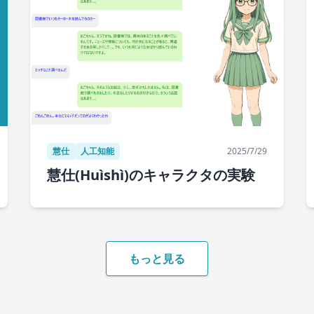
慧仕
人工知能
2025/7/29
慧仕(Huìshì)のキャラクタの実験
もっと見る