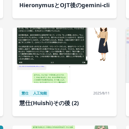
HieronymusとOJT後のgemini-cli
慧仕
人工知能
2025/8/11
慧仕(Huìshì)その後 (2)